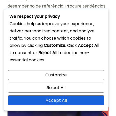
desempenho de referência. Procure tendências
nas taxas de envolvimento e conversão,
We respect your privacy
ajustando as suas estratégias em conformidade.
Cookies help us improve your experience,
Por exemplo, se as publicações nas redes sociais
deliver personalized content, and analyze
estiverem a ter um desempenho melhor do que
traffic. You can choose which cookies to
os emails, considere concentrar-se mais nesse
allow by clicking
Customize
. Click
Accept All
canal.
to consent or
Reject All
to decline non-
essential cookies.
Por último, mantenha uma comunicação clara
com o seu público. Informe-os sobre o estado
Customize
das suas referências e quaisquer recompensas
que possam ganhar. Esta transparência fomenta
Reject All
a confiança e encoraja a participação contínua
no seu programa de referência.
Accept All