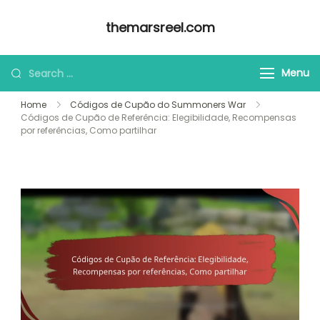
Skip
themarsreel.com
to
content
Looking
Menu
for
Home
Códigos de Cupão do Summoners War
Something?
Códigos de Cupão de Referência: Elegibilidade, Recompensas
por referências, Como partilhar