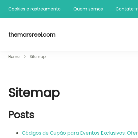
Skip
Cookies e rastreamento
Quem somos
Contate-
to
content
themarsreel.com
Home
Sitemap
Sitemap
Posts
Códigos de Cupão para Eventos Exclusivos: Ofert