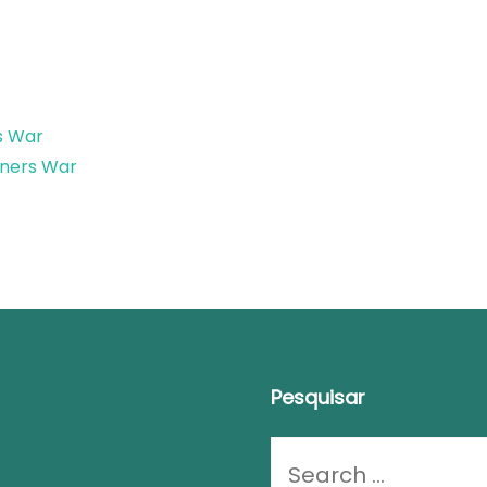
s War
ners War
Pesquisar
Looking
for