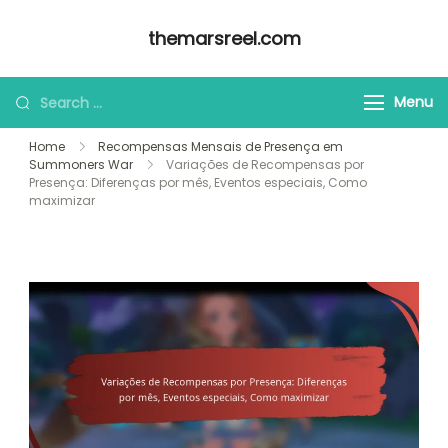
Skip
themarsreel.com
to
content
Looking
Menu
for
Home
Recompensas Mensais de Presença em
Something?
Summoners War
Variações de Recompensas por
Presença: Diferenças por mês, Eventos especiais, Como
maximizar