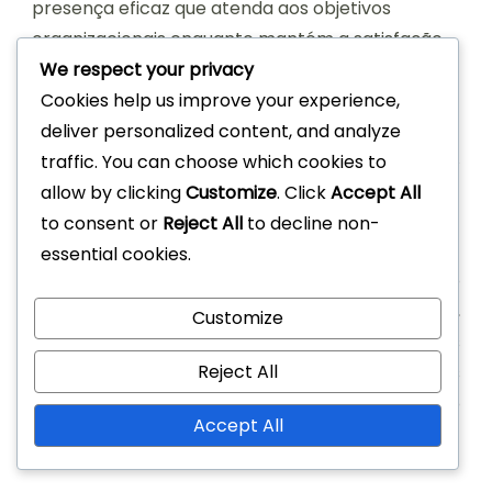
presença eficaz que atenda aos objetivos
organizacionais enquanto mantém a satisfação
We respect your privacy
dos participantes.
Cookies help us improve your experience,
deliver personalized content, and analyze
traffic. You can choose which cookies to
allow by clicking
Customize
. Click
Accept All
to consent or
Reject All
to decline non-
Post
PREVIOUS ARTICLE
NEXT ARTICLE
essential cookies.
Navigation
Feedback Sobre as
Códigos de Cupão
Alterações nos Prémios
Crystal: Como adquirir,
Customize
da Masmorra do
Melhores estratégias
Reject All
Evento: Reações da
de utilização, Detalhes
Comunidade,
de expiração
Accept All
Sugestões, Tendências