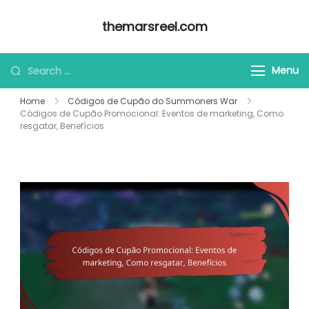
Skip
themarsreel.com
to
content
Looking
Menu
for
Home
Códigos de Cupão do Summoners War
Something?
Códigos de Cupão Promocional: Eventos de marketing, Como
resgatar, Benefícios