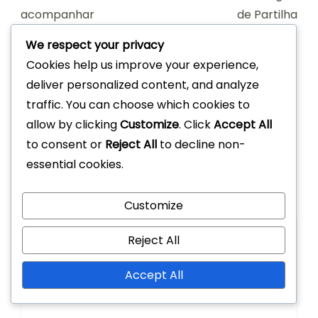
acompanhar
de Partilha
We respect your privacy
Cookies help us improve your experience,
deliver personalized content, and analyze
traffic. You can choose which cookies to
Leave a Reply
allow by clicking
Customize
. Click
Accept All
to consent or
Reject All
to decline non-
Your email address will not be published.
Required
essential cookies.
fields are marked
*
Comment
*
Customize
Reject All
Accept All